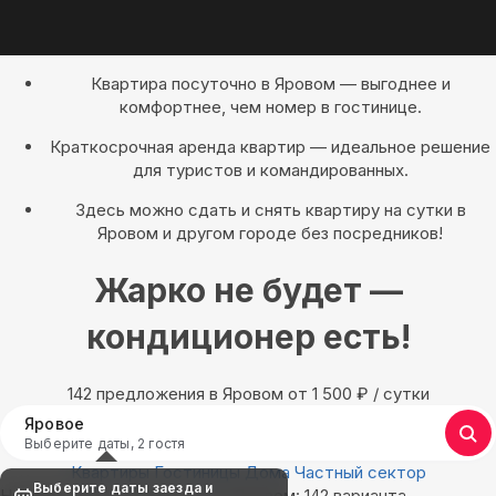
Квартира посуточно в Яровом — выгоднее и
комфортнее, чем номер в гостинице.
Краткосрочная аренда квартир — идеальное решение
для туристов и командированных.
Здесь можно сдать и снять квартиру на сутки в
Яровом и другом городе без посредников!
Жарко не будет —
кондиционер есть!
142 предложения в Яровом oт 1 500
₽
/ сутки
Яровое
Выберите даты, 2 гостя
Квартиры
Гостиницы
Дома
Частный сектор
Выберите даты заезда и
Найдём, где остановиться в Яровом: 142 варианта